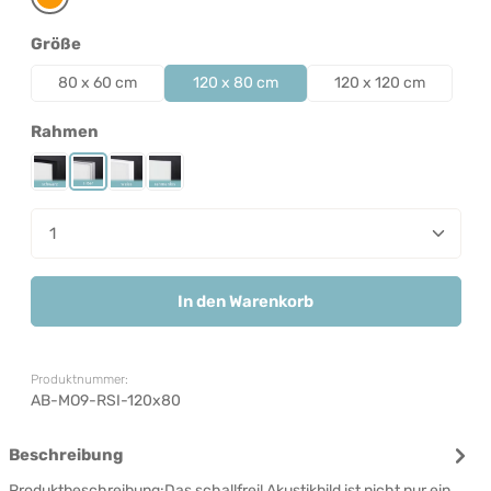
Orange
auswählen
Größe
80 x 60 cm
120 x 80 cm
120 x 120 cm
auswählen
Rahmen
Rahmen Schwarz
Rahmen Silber
Rahmen Weiß
Rahmenlos
Produkt Anzahl: Gib den gewünschten Wert ein od
In den Warenkorb
Produktnummer:
AB-MO9-RSI-120x80
Beschreibung
Produktbeschreibung:Das schallfrei! Akustikbild ist nicht nur ein