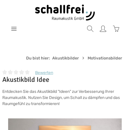
Zum Hauptinhalt springen
Warenk
Du bist hier:
Akustikbilder
Motivationsbilder
Bewerten
Akustikbild Idee
Durchschnittliche Bewertung von 0 von 5 Sternen
Entdecken Sie das Akustikbild "Ideen" zur Verbesserung Ihrer
Raumakustik. Nutzen Sie Design, um Schall zu dämpfen und das
Raumgefühl zu transformieren!
Bildergalerie überspringen