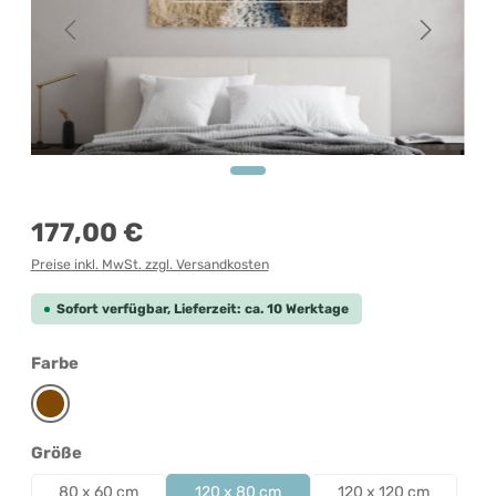
Regulärer Preis:
177,00 €
Preise inkl. MwSt. zzgl. Versandkosten
Sofort verfügbar, Lieferzeit: ca. 10 Werktage
auswählen
Farbe
Braun
auswählen
Größe
80 x 60 cm
120 x 80 cm
120 x 120 cm