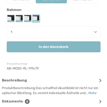
auswählen
Rahmen
Rahmen Schwarz
Rahmen Silber
Rahmen Weiß
Rahmenlos
Produkt Anzahl: Gib den gewünschten Wert ein od
In den Warenkorb
Produktnummer:
AB-MO20-RL-119x79
Beschreibung
Produktbeschreibung:Das schallfrei! Akustikbild ist nicht nur ein
optischer Blickfang. Es vereint individuelle Ästhetik und…
Mehr
Dokumente
2