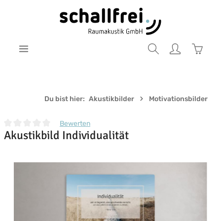
Zum Hauptinhalt springen
Warenk
Du bist hier:
Akustikbilder
Motivationsbilder
Bewerten
Akustikbild Individualität
Durchschnittliche Bewertung von 0 von 5 Sternen
Bildergalerie überspringen