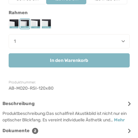
auswählen
Rahmen
Rahmen Schwarz
Rahmen Silber
Rahmen Weiß
Rahmenlos
Produkt Anzahl: Gib den gewünschten Wert ein od
In den Warenkorb
Produktnummer:
AB-MO20-RSI-120x80
Beschreibung
Produktbeschreibung:Das schallfrei! Akustikbild ist nicht nur ein
optischer Blickfang. Es vereint individuelle Ästhetik und…
Mehr
Dokumente
2