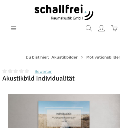
Zum Hauptinhalt springen
Warenk
Du bist hier:
Akustikbilder
Motivationsbilder
Bewerten
Akustikbild Individualität
Durchschnittliche Bewertung von 0 von 5 Sternen
Bildergalerie überspringen