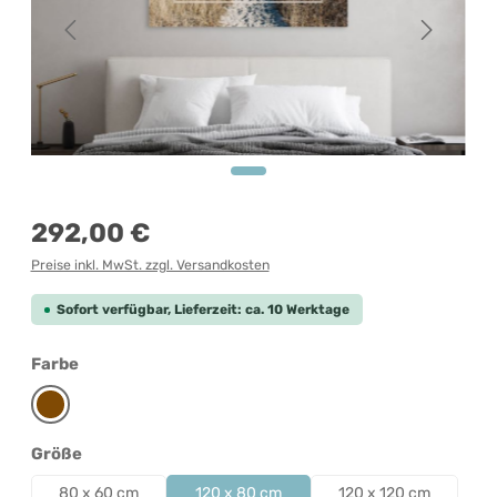
Regulärer Preis:
292,00 €
Preise inkl. MwSt. zzgl. Versandkosten
Sofort verfügbar, Lieferzeit: ca. 10 Werktage
auswählen
Farbe
Braun
auswählen
Größe
80 x 60 cm
120 x 80 cm
120 x 120 cm