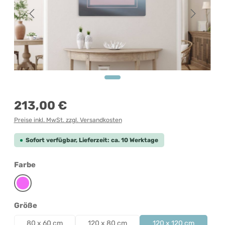
Regulärer Preis:
213,00 €
Preise inkl. MwSt. zzgl. Versandkosten
Sofort verfügbar, Lieferzeit: ca. 10 Werktage
auswählen
Farbe
Pink
auswählen
Größe
80 x 60 cm
120 x 80 cm
120 x 120 cm