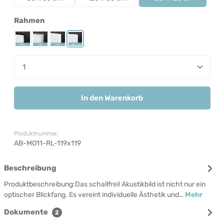
auswählen
Rahmen
Rahmen Schwarz
Rahmen Silber
Rahmen Weiß
Rahmenlos
Produkt Anzahl: Gib den gewünschten Wert ein od
In den Warenkorb
Produktnummer:
AB-MO11-RL-119x119
Beschreibung
Produktbeschreibung:Das schallfrei! Akustikbild ist nicht nur ein
optischer Blickfang. Es vereint individuelle Ästhetik und…
Mehr
Dokumente
2