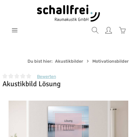
Zum Hauptinhalt springen
Warenk
Du bist hier:
Akustikbilder
Motivationsbilder
Bewerten
Akustikbild Lösung
Durchschnittliche Bewertung von 0 von 5 Sternen
Bildergalerie überspringen