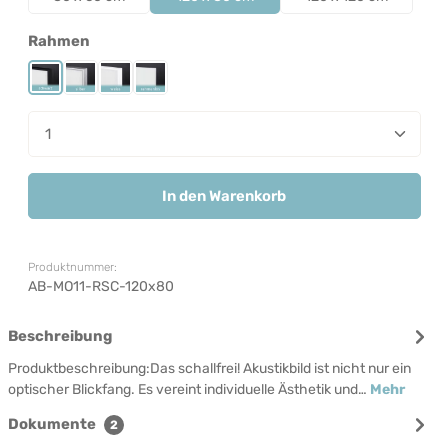
auswählen
Rahmen
Rahmen Schwarz
Rahmen Silber
Rahmen Weiß
Rahmenlos
Produkt Anzahl: Gib den gewünschten Wert ein od
In den Warenkorb
Produktnummer:
AB-MO11-RSC-120x80
Beschreibung
Produktbeschreibung:Das schallfrei! Akustikbild ist nicht nur ein
optischer Blickfang. Es vereint individuelle Ästhetik und…
Mehr
Dokumente
2