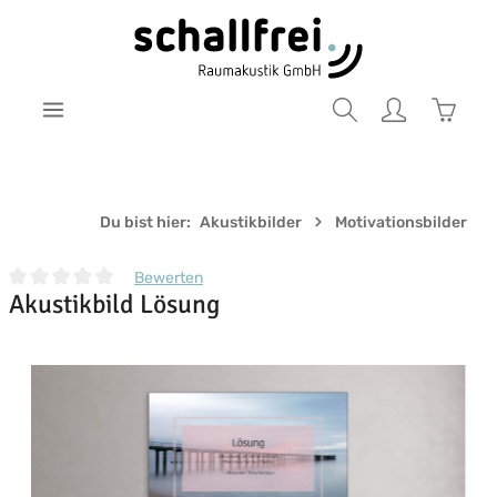
Zum Hauptinhalt springen
Warenk
Du bist hier:
Akustikbilder
Motivationsbilder
Bewerten
Akustikbild Lösung
Durchschnittliche Bewertung von 0 von 5 Sternen
Bildergalerie überspringen