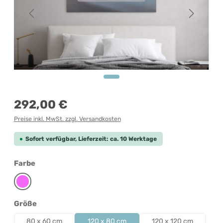
Regulärer Preis:
292,00 €
Preise inkl. MwSt. zzgl. Versandkosten
Sofort verfügbar, Lieferzeit: ca. 10 Werktage
auswählen
Farbe
Pink
auswählen
Größe
80 x 60 cm
120 x 80 cm
120 x 120 cm