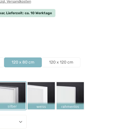
zzgl. Versandkosten
ar, Lieferzeit: ca. 10 Werktage
len
len
120 x 80 cm
120 x 120 cm
ählen
Schwarz
Rahmen Silber
Rahmen Weiß
Rahmenlos
nzahl: Gib den gewünschten Wert ein ode