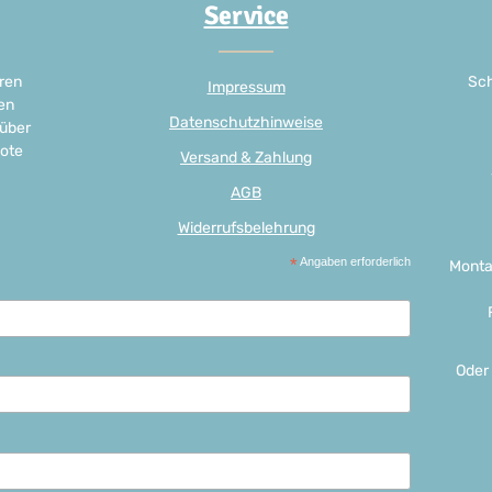
Service
ren
Sch
Impressum
en
Datenschutzhinweise
 über
ote
Versand & Zahlung
AGB
Widerrufsbelehrung
*
Angaben erforderlich
Monta
Oder