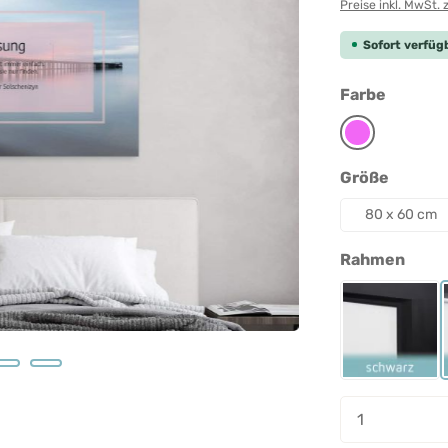
Preise inkl. MwSt. 
Sofort verfügb
auswäh
Farbe
Pink
auswäh
Größe
80 x 60 cm
ausw
Rahmen
Rahmen 
Produkt A