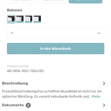
auswählen
Rahmen
Rahmen Schwarz
Rahmen Silber
Rahmen Weiß
Rahmenlos
Produkt Anzahl: Gib den gewünschten Wert ein od
In den Warenkorb
Produktnummer:
AB-MO4-RSC-120x120
Beschreibung
Produktbeschreibung:Das schallfrei! Akustikbild ist nicht nur ein
optischer Blickfang. Es vereint individuelle Ästhetik und…
Mehr
Dokumente
2