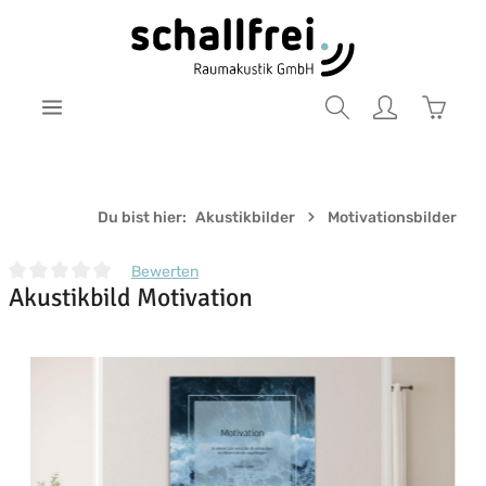
Zum Hauptinhalt springen
Warenk
Du bist hier:
Akustikbilder
Motivationsbilder
Bewerten
Akustikbild Motivation
Durchschnittliche Bewertung von 0 von 5 Sternen
Bildergalerie überspringen