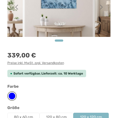
Regulärer Preis:
339,00 €
Preise inkl. MwSt. zzgl. Versandkosten
Sofort verfügbar, Lieferzeit: ca. 10 Werktage
auswählen
Farbe
Blau
auswählen
Größe
80 x 60 cm
120 x 80 cm
120 x 120 cm