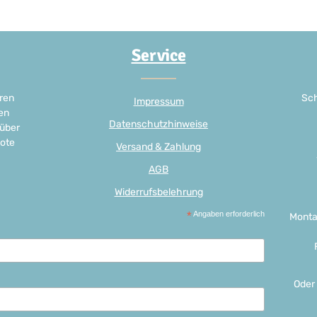
Service
ren
Sch
Impressum
en
Datenschutzhinweise
 über
ote
Versand & Zahlung
AGB
Widerrufsbelehrung
*
Angaben erforderlich
Monta
Oder