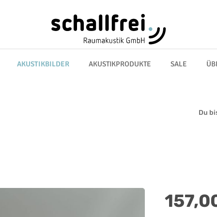
AKUSTIKBILDER
AKUSTIKPRODUKTE
SALE
ÜB
Du bis
Regulärer Preis:
157,0