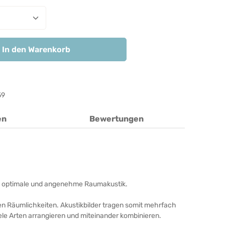
nzahl: Gib den gewünschten Wert ein ode
In den Warenkorb
59
en
Bewertungen
unde, optimale und angenehme Raumakustik.
ren Räumlichkeiten. Akustikbilder tragen somit mehrfach
iele Arten arrangieren und miteinander kombinieren.