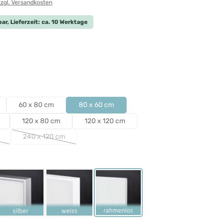
zzgl. Versandkosten
ar, Lieferzeit: ca. 10 Werktage
len
len
60 x 80 cm
80 x 60 cm
120 x 80 cm
120 x 120 cm
240 x 120 cm
ption ist zurzeit nicht verfügbar.)
(Diese Option ist zurzeit nicht verfügbar.)
ählen
Schwarz
Rahmen Silber
Rahmen Weiß
Rahmenlos