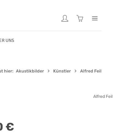
Warenkorb enthält 0 Pos
ER UNS
t hier:
Akustikbilder
Künstler
Alfred Feil
Alfred Feil
0 €