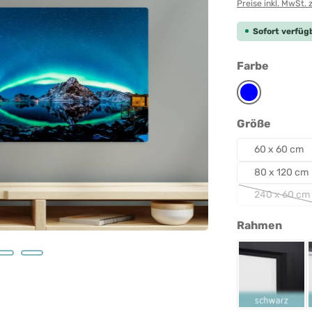
Preise inkl. MwSt. 
Sofort verfügb
auswäh
Farbe
Blau
auswäh
Größe
60 x 60 cm
80 x 120 cm
240 x 60 cm
(Diese O
ausw
Rahmen
Rahmen 