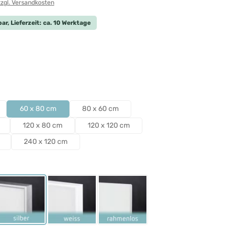
zzgl. Versandkosten
ar, Lieferzeit: ca. 10 Werktage
len
len
60 x 80 cm
80 x 60 cm
120 x 80 cm
120 x 120 cm
240 x 120 cm
ählen
Schwarz
Rahmen Silber
Rahmen Weiß
Rahmenlos