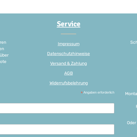
Service
ren
Sch
Impressum
en
Datenschutzhinweise
 über
ote
Versand & Zahlung
AGB
Widerrufsbelehrung
*
Angaben erforderlich
Monta
Oder