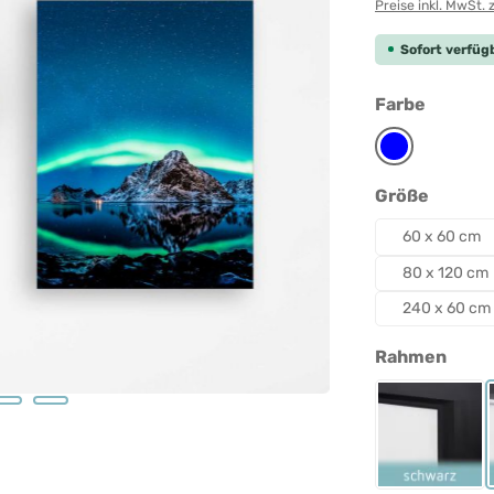
Preise inkl. MwSt. 
Sofort verfügb
auswäh
Farbe
Blau
auswäh
Größe
60 x 60 cm
80 x 120 cm
240 x 60 cm
ausw
Rahmen
Rahmen 