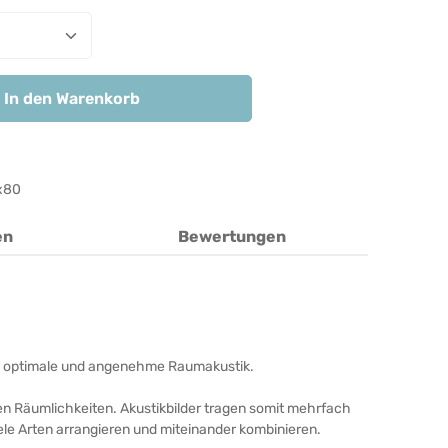
nzahl: Gib den gewünschten Wert ein ode
In den Warenkorb
x80
en
Bewertungen
unde, optimale und angenehme Raumakustik.
ren Räumlichkeiten. Akustikbilder tragen somit mehrfach
iele Arten arrangieren und miteinander kombinieren.