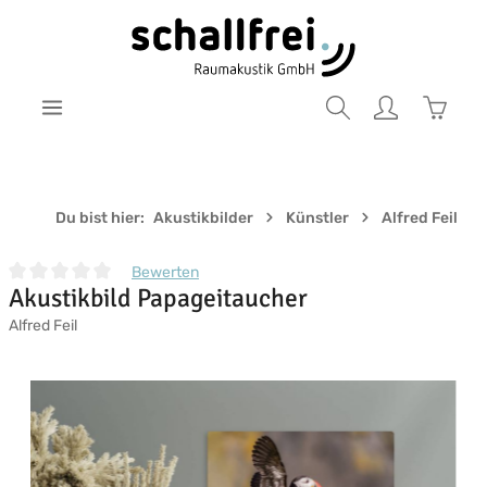
Zum Hauptinhalt springen
Warenk
Du bist hier:
Akustikbilder
Künstler
Alfred Feil
Bewerten
Akustikbild Papageitaucher
Durchschnittliche Bewertung von 0 von 5 Sternen
Alfred Feil
Bildergalerie überspringen