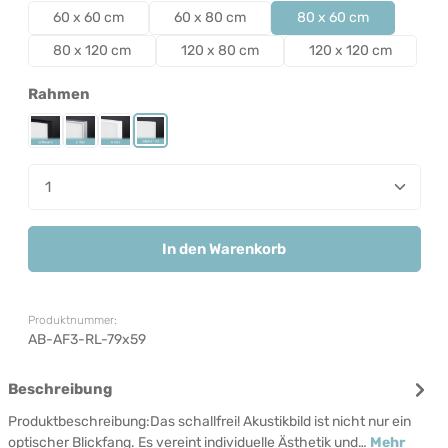
60 x 60 cm
60 x 80 cm
80 x 60 cm
80 x 120 cm
120 x 80 cm
120 x 120 cm
auswählen
Rahmen
Rahmen Schwarz
Rahmen Silber
Rahmen Weiß
Rahmenlos
Produkt Anzahl: Gib den gewünschten Wert ein od
In den Warenkorb
Produktnummer:
AB-AF3-RL-79x59
Beschreibung
Produktbeschreibung:Das schallfrei! Akustikbild ist nicht nur ein
optischer Blickfang. Es vereint individuelle Ästhetik und…
Mehr