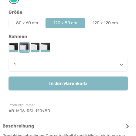
Türkis
auswählen
Größe
80 x 60 cm
120 x 80 cm
120 x 120 cm
auswählen
Rahmen
Rahmen Schwarz
Rahmen Silber
Rahmen Weiß
Rahmenlos
Produkt Anzahl: Gib den gewünschten Wert ein od
In den Warenkorb
Produktnummer:
AB-MO6-RSI-120x80
Beschreibung
Produktbeschreibung:Das schallfrei! Akustikbild ist nicht nur ein