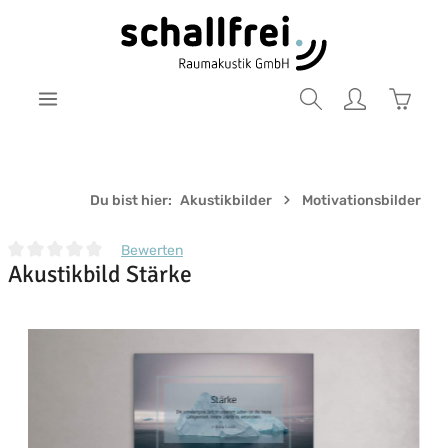
Zum Hauptinhalt springen
Warenk
Du bist hier:
Akustikbilder
Motivationsbilder
Bewerten
Akustikbild Stärke
Durchschnittliche Bewertung von 0 von 5 Sternen
Bildergalerie überspringen