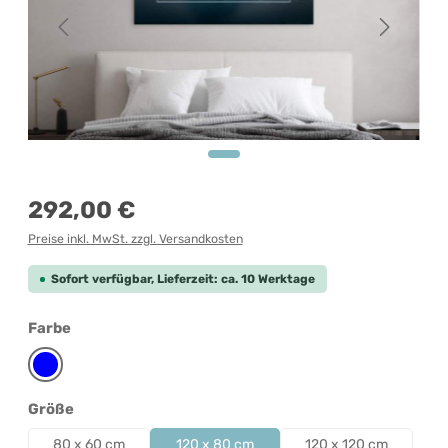
Regulärer Preis:
292,00 €
Preise inkl. MwSt. zzgl. Versandkosten
Sofort verfügbar, Lieferzeit: ca. 10 Werktage
auswählen
Farbe
Blau
auswählen
Größe
80 x 60 cm
120 x 80 cm
120 x 120 cm