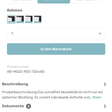
auswählen
Rahmen
Rahmen Schwarz
Rahmen Silber
Rahmen Weiß
Rahmenlos
Produkt Anzahl: Gib den gewünschten Wert ein od
In den Warenkorb
Produktnummer:
AB-MO22-RSC-120x80
Beschreibung
Produktbeschreibung:Das schallfrei! Akustikbild ist nicht nur ein
optischer Blickfang. Es vereint individuelle Ästhetik und…
Mehr
Dokumente
2