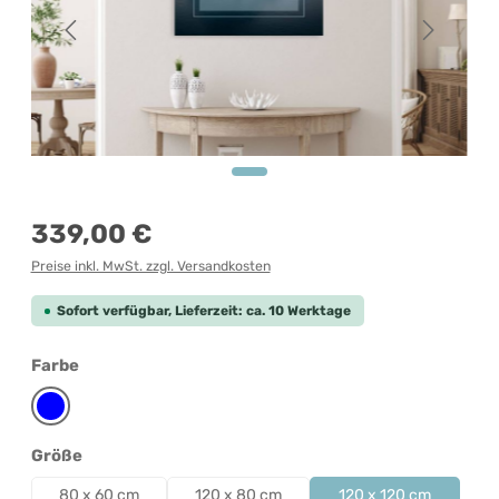
Regulärer Preis:
339,00 €
Preise inkl. MwSt. zzgl. Versandkosten
Sofort verfügbar, Lieferzeit: ca. 10 Werktage
auswählen
Farbe
Blau
auswählen
Größe
80 x 60 cm
120 x 80 cm
120 x 120 cm