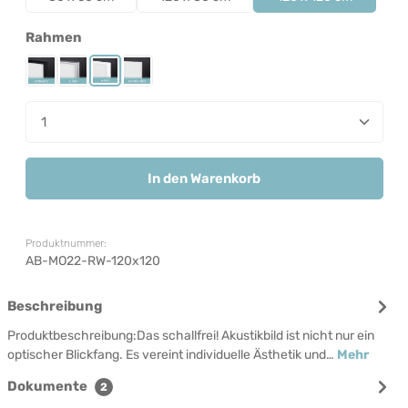
auswählen
Rahmen
Rahmen Schwarz
Rahmen Silber
Rahmen Weiß
Rahmenlos
Produkt Anzahl: Gib den gewünschten Wert ein od
In den Warenkorb
Produktnummer:
AB-MO22-RW-120x120
Beschreibung
Produktbeschreibung:Das schallfrei! Akustikbild ist nicht nur ein
optischer Blickfang. Es vereint individuelle Ästhetik und…
Mehr
Dokumente
2