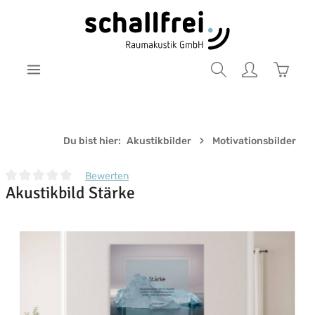
Zum Hauptinhalt springen
Warenk
Du bist hier:
Akustikbilder
Motivationsbilder
Bewerten
Akustikbild Stärke
Durchschnittliche Bewertung von 0 von 5 Sternen
Bildergalerie überspringen