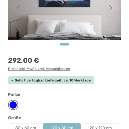
Regulärer Preis:
292,00 €
Preise inkl. MwSt. zzgl. Versandkosten
Sofort verfügbar, Lieferzeit: ca. 10 Werktage
auswählen
Farbe
Blau
auswählen
Größe
80 x 60 cm
120 x 80 cm
120 x 120 cm