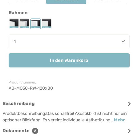
auswählen
Rahmen
Rahmen Schwarz
Rahmen Silber
Rahmen Weiß
Rahmenlos
Produkt Anzahl: Gib den gewünschten Wert ein od
In den Warenkorb
Produktnummer:
AB-MO30-RW-120x80
Beschreibung
Produktbeschreibung:Das schallfrei! Akustikbild ist nicht nur ein
optischer Blickfang. Es vereint individuelle Ästhetik und…
Mehr
Dokumente
2