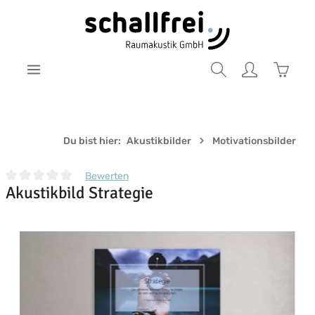
Zum Hauptinhalt springen
Warenk
Du bist hier:
Akustikbilder
Motivationsbilder
Bewerten
Akustikbild Strategie
Durchschnittliche Bewertung von 0 von 5 Sternen
Bildergalerie überspringen