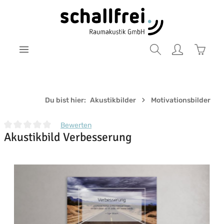
Zum Hauptinhalt springen
Warenk
Du bist hier:
Akustikbilder
Motivationsbilder
Bewerten
Akustikbild Verbesserung
Durchschnittliche Bewertung von 0 von 5 Sternen
Bildergalerie überspringen