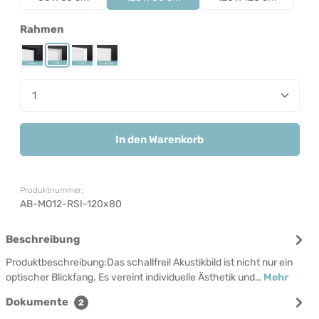
auswählen
Rahmen
Rahmen Schwarz
Rahmen Silber
Rahmen Weiß
Rahmenlos
Produkt Anzahl: Gib den gewünschten Wert ein od
In den Warenkorb
Produktnummer:
AB-MO12-RSI-120x80
Beschreibung
Produktbeschreibung:Das schallfrei! Akustikbild ist nicht nur ein
optischer Blickfang. Es vereint individuelle Ästhetik und…
Mehr
Dokumente
2