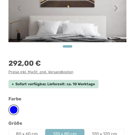
Regulärer Preis:
292,00 €
Preise inkl. MwSt. zzgl. Versandkosten
Sofort verfügbar, Lieferzeit: ca. 10 Werktage
auswählen
Farbe
Blau
auswählen
Größe
80 x 60 cm
120 x 80 cm
120 x 120 cm