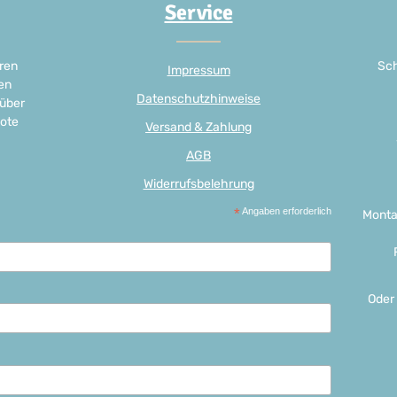
Service
ren
Sch
Impressum
en
Datenschutzhinweise
 über
ote
Versand & Zahlung
AGB
Widerrufsbelehrung
*
Angaben erforderlich
Monta
Oder