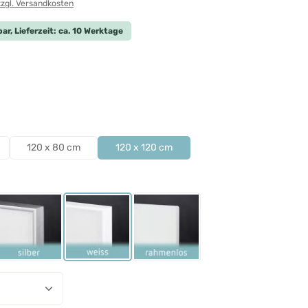
zzgl. Versandkosten
ar, Lieferzeit: ca. 10 Werktage
len
len
120 x 80 cm
120 x 120 cm
ählen
Schwarz
Rahmen Silber
Rahmen Weiß
Rahmenlos
nzahl: Gib den gewünschten Wert ein ode