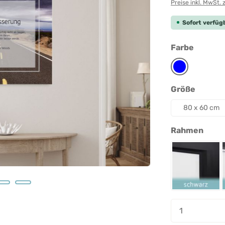
Preise inkl. MwSt. 
Sofort verfügb
auswäh
Farbe
Blau
auswäh
Größe
80 x 60 cm
ausw
Rahmen
Rahmen 
Produkt A