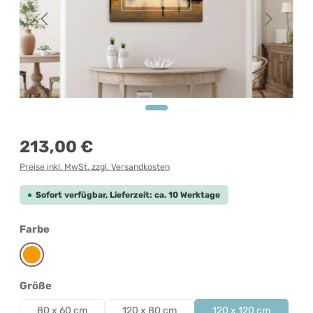
Regulärer Preis:
213,00 €
Preise inkl. MwSt. zzgl. Versandkosten
Sofort verfügbar, Lieferzeit: ca. 10 Werktage
auswählen
Farbe
Orange
auswählen
Größe
80 x 60 cm
120 x 80 cm
120 x 120 cm