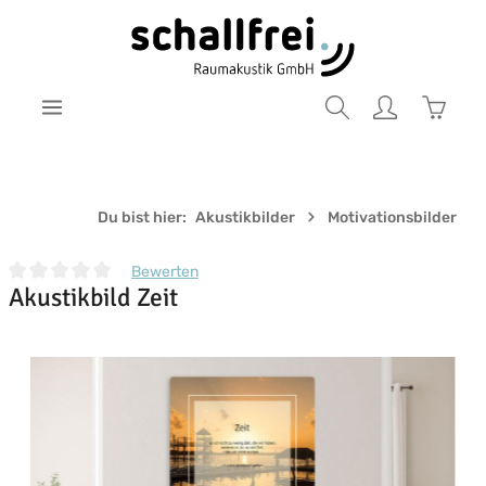
Zum Hauptinhalt springen
Warenk
Du bist hier:
Akustikbilder
Motivationsbilder
Bewerten
Akustikbild Zeit
Durchschnittliche Bewertung von 0 von 5 Sternen
Bildergalerie überspringen