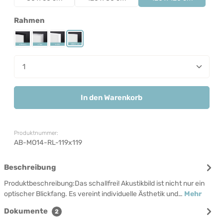
auswählen
Rahmen
Rahmen Schwarz
Rahmen Silber
Rahmen Weiß
Rahmenlos
Produkt Anzahl: Gib den gewünschten Wert ein od
In den Warenkorb
Produktnummer:
AB-MO14-RL-119x119
Beschreibung
Produktbeschreibung:Das schallfrei! Akustikbild ist nicht nur ein
optischer Blickfang. Es vereint individuelle Ästhetik und…
Mehr
Dokumente
2