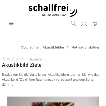
Zum Hauptinhalt springen
Warenk
Du bist hier:
Akustikbilder
Motivationsbilder
Bewerten
Akustikbild Ziele
Durchschnittliche Bewertung von 0 von 5 Sternen
Entdecken Sie die Vorteile von Akustikbildern. Lernen Sie, wie das
Akustikbild "Ziele" Ihre Raumakustik verbessert und den Schall
dämmt.
Bildergalerie überspringen