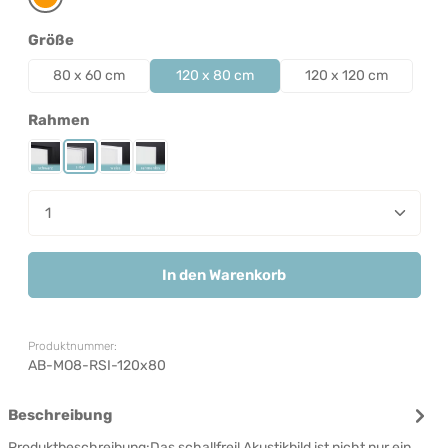
Orange
auswählen
Größe
80 x 60 cm
120 x 80 cm
120 x 120 cm
auswählen
Rahmen
Rahmen Schwarz
Rahmen Silber
Rahmen Weiß
Rahmenlos
Produkt Anzahl: Gib den gewünschten Wert ein od
In den Warenkorb
Produktnummer:
AB-MO8-RSI-120x80
Beschreibung
Produktbeschreibung:Das schallfrei! Akustikbild ist nicht nur ein