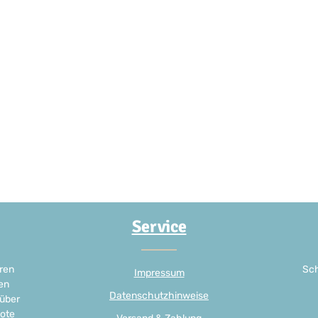
Service
ren
Sch
Impressum
en
Datenschutzhinweise
 über
ote