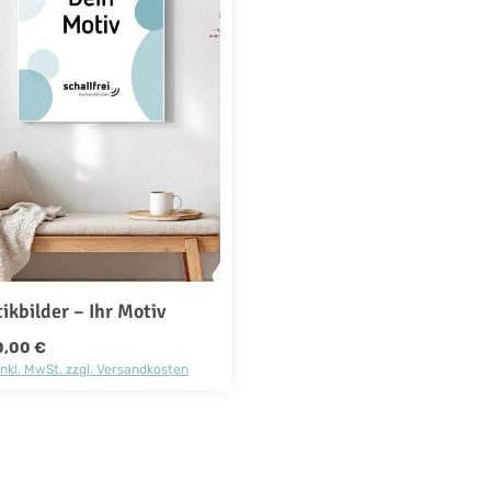
ikbilder – Ihr Motiv
rer Preis:
0,00 €
inkl. MwSt. zzgl. Versandkosten